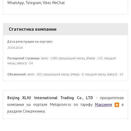
WhatsApp, Telegram, Viber, WeChat
Статистика компании
Дата регистрации на портале:
25.04.2014
Посещений страницы:
всего - 1190, прошедший месяц (Июль) - 225, текущий
месяц (Август) - 54
Объявлений:
всего - 103, прошедший месяц (Июль) - 0, текущий месяц (Август) - 13
Beijing XLHJ International Trading Co., LTD
- приоритетная
компания на портале Metaprom.ru по тарифу
Максимум
в
разделе Спецтехника.