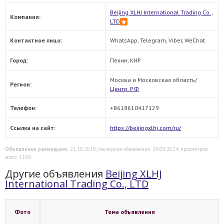
Beijing XLHJ International Trading Co.,
Компания:
LTD
Контактное лицо:
WhatsApp, Telegram, Viber, WeChat
Город:
Пекин, КНР
Москва и Московская область/
Регион:
Центр. РФ
Телефон:
+8618610417129
Ссылка на сайт:
https://beijingxlhj.com/ru/
Объявление размещено
: 21.10.2019, последнее обновление: 29.09.2024, просмотров
всего: 1190.
Другие объявления
Beijing XLHJ
International Trading Co., LTD
Фото
Тема объявления