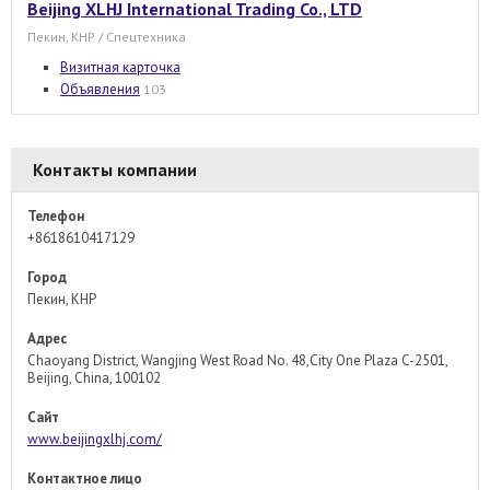
Beijing XLHJ International Trading Co., LTD
Пекин, КНР / Спецтехника
Визитная карточка
Объявления
103
Контакты компании
Телефон
+8618610417129
Город
Пекин, КНР
Адрес
Chaoyang District, Wangjing West Road No. 48,City One Plaza C-2501,
Beijing, China, 100102
Сайт
www.beijingxlhj.com/
Контактное лицо