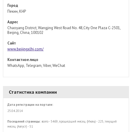
Город
Пекин, КНР
Адрес
Chaoyang District, Wangjing West Road No. 48,City One Plaza C-2501,
Beijing, China, 100102
Сайт
www.beijingxlhj.com/
Контактное лицо
WhatsApp, Telegram, Viber, WeChat
Статистика компании
Дата регистрации на портале:
25.04.2014
Посещений страницы:
всего - 5469, прошедший месяц (Июль) - 225, текущий
месяц (Август) - 51