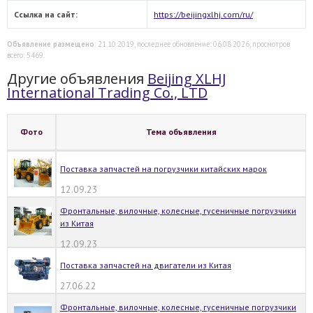
Ссылка на сайт:
https://beijingxlhj.com/ru/
Объявление размещено
: 21.10.2019, последнее обновление: 06.08.2026, просмотров
всего: 5469.
Другие объявления
Beijing XLHJ
International Trading Co., LTD
Фото
Тема объявления
Поставка запчастей на погрузчики китайских марок
12.09.23
Фронтальные, вилочные, колесные, гусеничные погрузчики
из Китая
12.09.23
Поставка запчастей на двигатели из Китая
27.06.22
Фронтальные, вилочные, колесные, гусеничные погрузчики