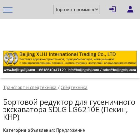
×
Написать поставщику
МЕТАПРОМ - российский торгово-промышленный портал
Транспорт и спецтехника
/
Спецтехника
Бортовой редуктор для гусеничного
экскаватора SDLG LG6210E (Пекин,
КНР)
Отмена
Отправить сообщение
Категория объявления:
Предложение