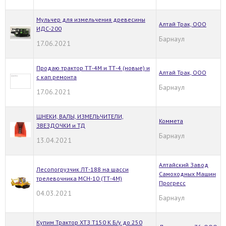
Мульчер для измельчения древесины
Алтай Трак, ООО
ИДС-200
Барнаул
17.06.2021
Продаю трактор ТТ-4М и ТТ-4 (новые) и
Алтай Трак, ООО
с кап.ремонта
Барнаул
17.06.2021
ШНЕКИ, ВАЛЫ, ИЗМЕЛЬЧИТЕЛИ,
Коммета
ЗВЕЗДОЧКИ и ТД
Барнаул
13.04.2021
Алтайский Завод
Лесопогрузчик ЛТ-188 на шасси
Самоходных Машин
трелевочника МСН-10 (ТТ-4М)
Прогресс
04.03.2021
Барнаул
Купим Трактор ХТЗ Т150 К Б/у до 250