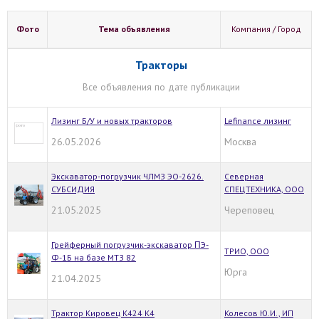
Фото
Тема объявления
Компания / Город
Тракторы
Все объявления по дате публикации
Лизинг Б/У и новых тракторов
Lefinance лизинг
26.05.2026
Москва
Экскаватор-погрузчик ЧЛМЗ ЭО-2626.
Северная
СУБСИДИЯ
СПЕЦТЕХНИКА, ООО
21.05.2025
Череповец
Грейферный погрузчик-экскаватор ΠЭ-
ТРИО, ООО
Ф-1Б на базе МТЗ 82
Юрга
21.04.2025
Трактор Кировец К424 К4
Колесов Ю.И., ИП