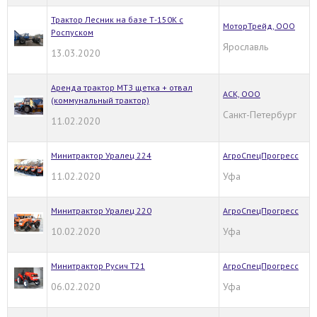
Трактор Лесник на базе Т-150К с
МоторТрейд, ООО
Роспуском
Ярославль
13.03.2020
Аренда трактор МТЗ щетка + отвал
АСК, ООО
(коммунальный трактор)
Санкт-Петербург
11.02.2020
Минитрактор Уралец 224
АгроСпецПрогресс
11.02.2020
Уфа
Минитрактор Уралец 220
АгроСпецПрогресс
10.02.2020
Уфа
Минитрактор Русич Т21
АгроСпецПрогресс
06.02.2020
Уфа