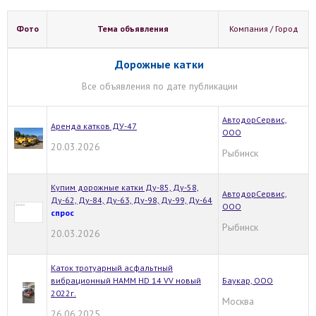
Фото
Тема объявления
Компания / Город
Дорожные катки
Все объявления по дате публикации
АвтодорСервис,
Аренда катков ДУ-47
ООО
20.03.2026
Рыбинск
Купим дорожные катки Ду-85, Ду-58,
АвтодорСервис,
Ду-62, Ду-84, Ду-63, Ду-98, Ду-99, Ду-64
ООО
спрос
Рыбинск
20.03.2026
Каток тротуарный асфальтный
вибрационный HAMM HD 14 VV новый
Баукар, ООО
2022г.
Москва
26.06.2025