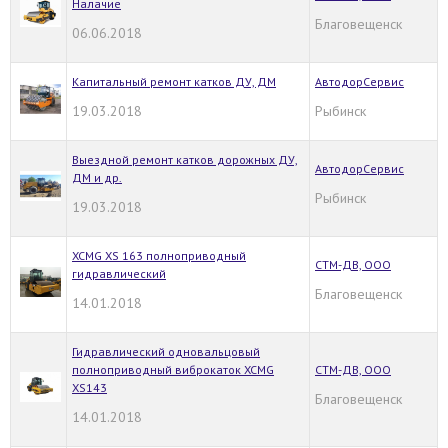
Налачие
Благовещенск
06.06.2018
Капитальный ремонт катков ДУ, ДМ
АвтодорСервис
19.03.2018
Рыбинск
Выездной ремонт катков дорожных ДУ,
АвтодорСервис
ДМ и др.
Рыбинск
19.03.2018
XCMG XS 163 полноприводный
СТМ-ДВ, ООО
гидравлический
Благовещенск
14.01.2018
Гидравлический одновальцовый
полноприводный виброкаток XCMG
СТМ-ДВ, ООО
XS143
Благовещенск
14.01.2018