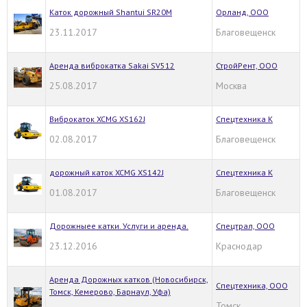
Каток дорожный Shantui SR20M
Орланд, ООО
23.11.2017
Благовещенск
Аренда виброкатка Sakai SV512
СтройРент, ООО
25.08.2017
Москва
Виброкаток XCMG XS162J
Спецтехника К
02.08.2017
Благовещенск
дорожный каток XCMG XS142J
Спецтехника К
01.08.2017
Благовещенск
Дорожныее катки. Услуги и аренда.
Спецтрал, ООО
23.12.2016
Краснодар
Аренда Дорожных катков (Новосибирск,
Спецтехника, ООО
Томск, Кемерово, Барнаул, Уфа)
Томск