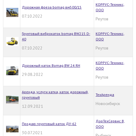
КОРРУС-Техникс,
Дорожная фреза bomag вм500/15
ООО
07.10.2022
Реутов
Грунтовый виброкаток bomag BW215 D-
КОРРУС-Техникс,
40
ООО
07.10.2022
Реутов
КОРРУС-Техникс,
Дорожный каток Bomag BW 24 RH
ООО
29.08.2022
Реутов
Аренда, услуги катка, каток дорожный,
ТехАренда
грунтовый
Новосибирск
12.09.2021
ДорТехСервис В,
Продаю грунтовый каток ДУ-62
ООО
30.07.2021
Рыбинск