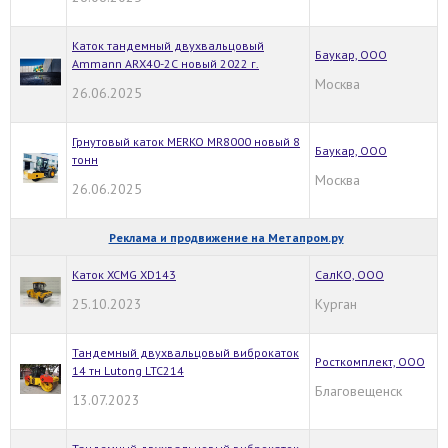
Каток тандемный двухвальцовый
Баукар, ООО
Ammann ARX40-2C новый 2022 г.
Москва
26.06.2025
Грнутовый каток MERKO MR8000 новый 8
Баукар, ООО
тонн
Москва
26.06.2025
Реклама и продвижение на Метапром.ру
Каток XCMG XD143
СалКО, ООО
25.10.2023
Курган
Тандемный двухвальцовый виброкаток
Росткомплект, ООО
14 тн Lutong LTC214
Благовещенск
13.07.2023